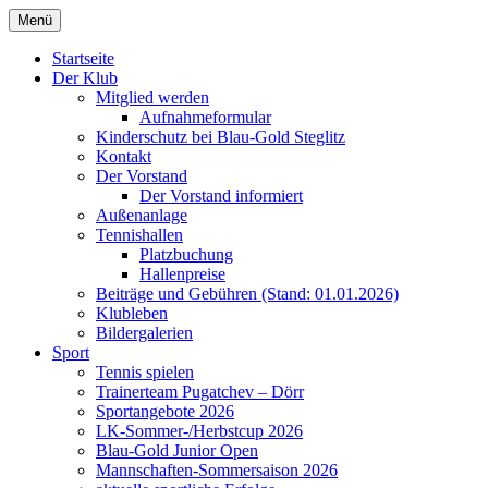
Zum
Menü
Inhalt
Ihr Berliner Tennisklub.
Tennisklub Blau Gold Steglitz
springen
Startseite
Der Klub
e.V.
Mitglied werden
Aufnahmeformular
Kinderschutz bei Blau-Gold Steglitz
Kontakt
Der Vorstand
Der Vorstand informiert
Außenanlage
Tennishallen
Platzbuchung
Hallenpreise
Beiträge und Gebühren (Stand: 01.01.2026)
Klubleben
Bildergalerien
Sport
Tennis spielen
Trainerteam Pugatchev – Dörr
Sportangebote 2026
LK-Sommer-/Herbstcup 2026
Blau-Gold Junior Open
Mannschaften-Sommersaison 2026