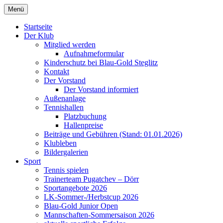
Zum
Menü
Inhalt
Ihr Berliner Tennisklub.
Tennisklub Blau Gold Steglitz
springen
Startseite
Der Klub
e.V.
Mitglied werden
Aufnahmeformular
Kinderschutz bei Blau-Gold Steglitz
Kontakt
Der Vorstand
Der Vorstand informiert
Außenanlage
Tennishallen
Platzbuchung
Hallenpreise
Beiträge und Gebühren (Stand: 01.01.2026)
Klubleben
Bildergalerien
Sport
Tennis spielen
Trainerteam Pugatchev – Dörr
Sportangebote 2026
LK-Sommer-/Herbstcup 2026
Blau-Gold Junior Open
Mannschaften-Sommersaison 2026